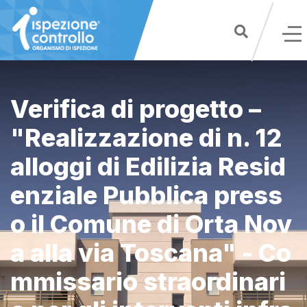
Skip
to
content
Verifica di progetto –
"Realizzazione di n. 12
alloggi di Edilizia Resid
enziale Pubblica press
o il Comune di Orta Nov
a alla via Toscana" - Co
mmissario straordinari